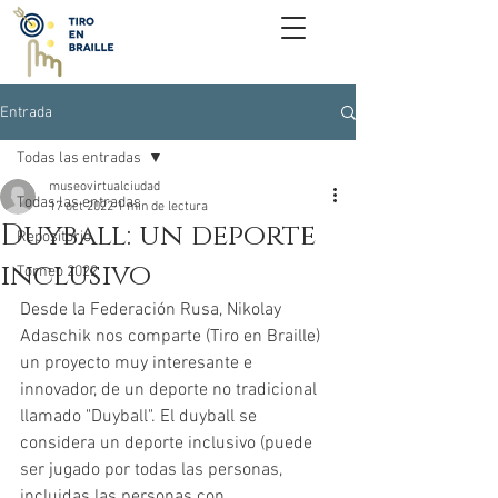
Entrada
Todas las entradas
museovirtualciudad
Todas las entradas
17 oct 2022
1 min de lectura
Duyball: un deporte
Repositorio
inclusivo
Torneo 2022
Desde la Federación Rusa, Nikolay 
Adaschik nos comparte (Tiro en Braille) 
un proyecto muy interesante e 
innovador, de un deporte no tradicional 
llamado "Duyball". El duyball se 
considera un deporte inclusivo (puede 
ser jugado por todas las personas, 
incluidas las personas con 