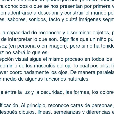
a conocidos o que se nos presentan por primera 
ben adentrarse a descubrir y construir el mundo po
s, sabores, sonidos, tacto y quizá imágenes seg
 la capacidad de reconocer y discriminar objetos,
de interpretar lo que son. Significa que un niño p
 vez (en persona o en imagen), pero si no ha tenid
vez no sabrá lo que es.
rcepción visual sigue el mismo proceso en todos lo
ominio de los músculos del ojo, lo cual posibilita fi
mover coordinadamente los ojos. De manera paralela
or medio de algunas funciones naturales:
e entre la luz y la oscuridad, las formas, los colore
ficación. Al principio, reconoce caras de personas
después dibujos, líneas, semejanzas y diferencias e